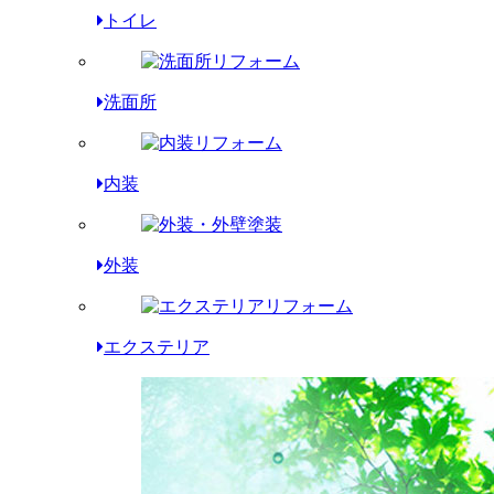
トイレ
洗面所
内装
外装
エクステリア