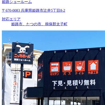
姫路ショールーム
〒670-0083 兵庫県姫路市辻井5丁目8-2
対応エリア
姫路市、たつの市、揖保郡太子町