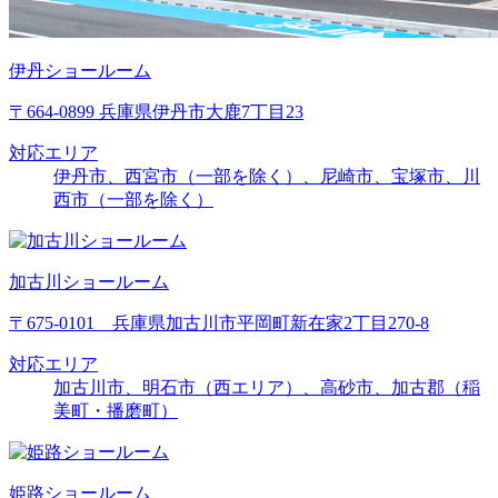
伊丹ショールーム
〒664-0899 兵庫県伊丹市大鹿7丁目23
対応エリア
伊丹市、西宮市（一部を除く）、尼崎市、宝塚市、川
西市（一部を除く）
加古川ショールーム
〒675-0101 兵庫県加古川市平岡町新在家2丁目270-8
対応エリア
加古川市、明石市（西エリア）、高砂市、加古郡（稲
美町・播磨町）
姫路ショールーム