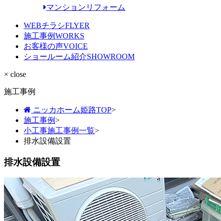
マンションリフォーム
WEBチラシ
FLYER
施工事例
WORKS
お客様の声
VOICE
ショールーム紹介
SHOWROOM
× close
施工事例
ニッカホーム姫路TOP
>
施工事例
>
小工事施工事例一覧
>
排水設備設置
排水設備設置