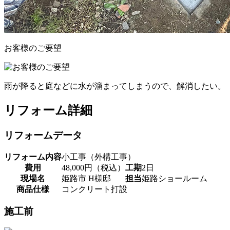
お客様のご要望
雨が降ると庭などに水が溜まってしまうので、解消したい。
リフォーム詳細
リフォームデータ
リフォーム内容
小工事（外構工事）
費用
48,000円（税込）
工期
2日
現場名
姫路市 H様邸
担当
姫路ショールーム
商品仕様
コンクリート打設
施工前