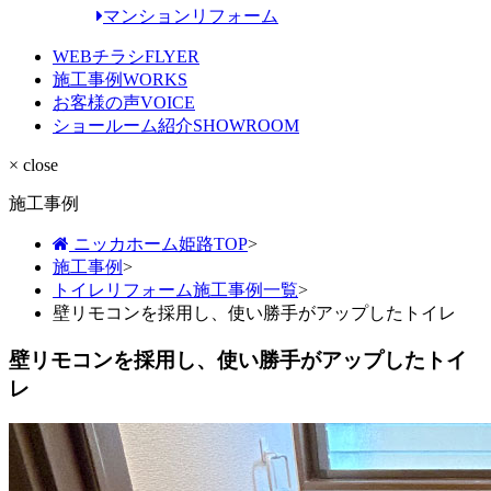
マンションリフォーム
WEBチラシ
FLYER
施工事例
WORKS
お客様の声
VOICE
ショールーム紹介
SHOWROOM
× close
施工事例
ニッカホーム姫路TOP
>
施工事例
>
トイレリフォーム施工事例一覧
>
壁リモコンを採用し、使い勝手がアップしたトイレ
壁リモコンを採用し、使い勝手がアップしたトイ
レ