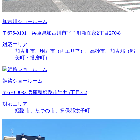
加古川ショールーム
〒675-0101 兵庫県加古川市平岡町新在家2丁目270-8
対応エリア
加古川市、明石市（西エリア）、高砂市、加古郡（稲
美町・播磨町）
姫路ショールーム
〒670-0083 兵庫県姫路市辻井5丁目8-2
対応エリア
姫路市、たつの市、揖保郡太子町